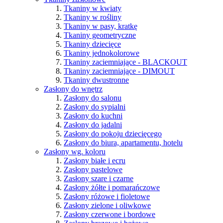
Tkaniny w kwiaty
Tkaniny w rośliny
Tkaniny w pasy, kratkę
Tkaniny geometryczne
Tkaniny dziecięce
Tkaniny jednokolorowe
Tkaniny zaciemniające - BLACKOUT
Tkaniny zaciemniające - DIMOUT
Tkaniny dwustronne
Zasłony do wnętrz
Zasłony do salonu
Zasłony do sypialni
Zasłony do kuchni
Zasłony do jadalni
Zasłony do pokoju dziecięcego
Zasłony do biura, apartamentu, hotelu
Zasłony wg. koloru
Zasłony białe i ecru
Zasłony pastelowe
Zasłony szare i czarne
Zasłony żółte i pomarańczowe
Zasłony różowe i fioletowe
Zasłony zielone i oliwkowe
Zasłony czerwone i bordowe