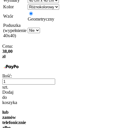
Wymiary
Kolor
Wzór
Geometryczny
Poduszka
(wypełnienie
40x40)
Cena:
38,00
zł
Ilość:
szt.
Dodaj
do
koszyka
lub
zamów
telefonicznie
albo