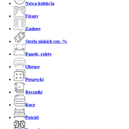
Nowa kolekcja
Firany
Zasłony
Strefa niskich cen -%
Panele, rolety
Obrusy
Poszewki
Ręczniki
Koce
Pościel