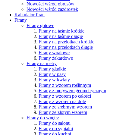
Nowości wśród obrusów
Nowości wśród zazdrostek
Kalkulator firan
Firany
Firany gotowe
Firany na taśmie krótkie
Firany na taśmie długie
Firany na przelotkach krótkie
Firany na przelotkach długie
Firany woalowe
Firany żakardowe
Firany na metry
Firany gładkie
Firany w pasy
Firany w kwiaty
Firany z wzorem roślinnym
Firany z motywem geometrycznym
Firany z wzorem po całości
Firany z wzorem na dole
Firany ze srebrnym wzorem
Firany ze złotym wzorem
Firany do wnętrz
Firany do salonu
Firany do sypialni
Firany do kuchni