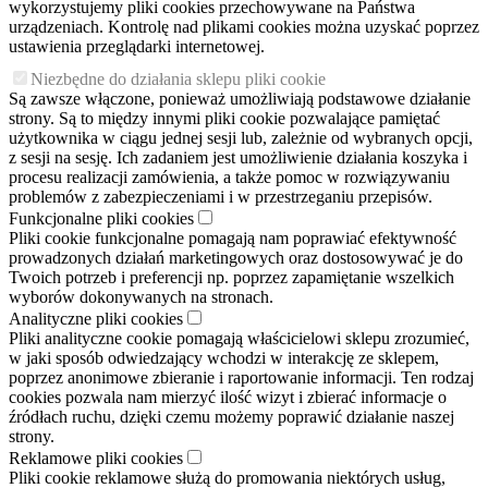
wykorzystujemy pliki cookies przechowywane na Państwa
urządzeniach. Kontrolę nad plikami cookies można uzyskać poprzez
ustawienia przeglądarki internetowej.
Niezbędne do działania sklepu pliki cookie
Są zawsze włączone, ponieważ umożliwiają podstawowe działanie
strony. Są to między innymi pliki cookie pozwalające pamiętać
użytkownika w ciągu jednej sesji lub, zależnie od wybranych opcji,
z sesji na sesję. Ich zadaniem jest umożliwienie działania koszyka i
procesu realizacji zamówienia, a także pomoc w rozwiązywaniu
problemów z zabezpieczeniami i w przestrzeganiu przepisów.
Funkcjonalne pliki cookies
Pliki cookie funkcjonalne pomagają nam poprawiać efektywność
prowadzonych działań marketingowych oraz dostosowywać je do
Twoich potrzeb i preferencji np. poprzez zapamiętanie wszelkich
wyborów dokonywanych na stronach.
Analityczne pliki cookies
Pliki analityczne cookie pomagają właścicielowi sklepu zrozumieć,
w jaki sposób odwiedzający wchodzi w interakcję ze sklepem,
poprzez anonimowe zbieranie i raportowanie informacji. Ten rodzaj
cookies pozwala nam mierzyć ilość wizyt i zbierać informacje o
źródłach ruchu, dzięki czemu możemy poprawić działanie naszej
strony.
Reklamowe pliki cookies
Pliki cookie reklamowe służą do promowania niektórych usług,