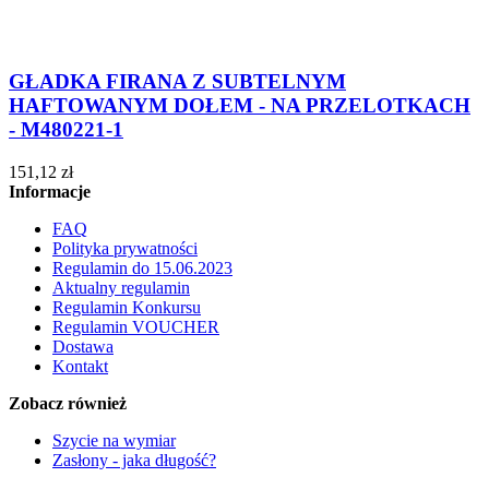
GŁADKA FIRANA Z SUBTELNYM
HAFTOWANYM DOŁEM - NA PRZELOTKACH
- M480221-1
151,12 zł
Informacje
FAQ
Polityka prywatności
Regulamin do 15.06.2023
Aktualny regulamin
Regulamin Konkursu
Regulamin VOUCHER
Dostawa
Kontakt
Zobacz również
Szycie na wymiar
Zasłony - jaka długość?