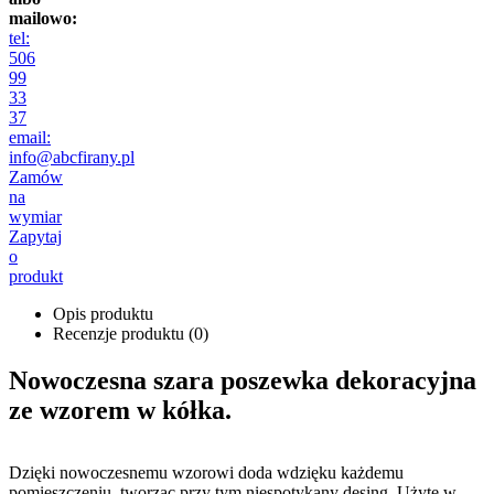
mailowo:
tel:
506
99
33
37
email:
info@abcfirany.pl
Zamów
na
wymiar
Zapytaj
o
produkt
Opis produktu
Recenzje produktu (0)
Nowoczesna szara poszewka dekoracyjna
ze wzorem w kółka.
Dzięki nowoczesnemu wzorowi doda wdzięku każdemu
pomieszczeniu, tworząc przy tym niespotykany desing. Użyte w