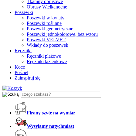
Tkaniny obrusowe
Obrusy Wielkanocne
Poszewki
Poszewki w kwiaty
Poszewki roślinne
Poszewki geometryczne
Poszewki jednokolorowe, bez wzoru
Poszewki VELVET
Wkłady do poszewek
Ręczniki
Ręczniki plażowe
Ręczniki łazienkowe
Koce
Pościel
Zainspiruj się
Firany szyte na wymiar
Wysyłamy natychmiast