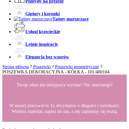
Pomysły na prezent
Gipiury i koronki
Taśmy marszczące
Usługi krawieckie
Letnie inspiracje
Elegancja bez wzorów
Strona główna
?
Poszewki
?
Poszewki geometryczne
?
POSZEWKA DEKORACYJNA - KÓŁKA - 101/400104
Twoje okno ma nietypowy wymiar? Nic straconego!
W naszej pracowni to Ty decydujesz o długości i szerokości.
Wybierz materiał, napisz do nas, a my zajmiemy się resztą.