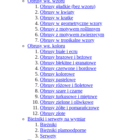
Obrusy wg. wzoru
Obrusy gładkie (bez wzoru)
Obrusy w kwiaty
Obrusy w kratkę
Obrusy w geometryczne wzory
Obrusy z motywem roślinnym
Obrusy z motywem zwierzęcym
Obrusy w tropikalne wzory
Obrusy wg. koloru
Obrusy białe i ecru
Obrusy brązowe i beżowe
Obrusy błękitne i granatowe
Obrusy czerwone i bordowe
Obrusy kolorowe
Obrusy pastelowe
Obrusy różowe i fioletowe
Obrusy szare i czarne
Obrusy turkusowe i miętowe
Obrusy zielone i oliwkowe
Obrusy żółte i pomarańczowe
Obrusy złote
Bieżniki i serwety na wymiar
Bieżniki
Bieżniki plamoodporne
Serwety