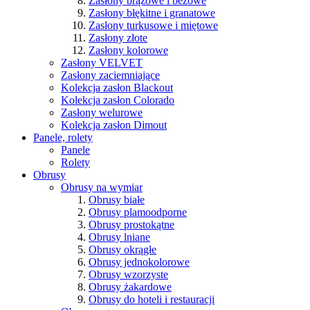
Zasłony brązowe i beżowe
Zasłony błękitne i granatowe
Zasłony turkusowe i miętowe
Zasłony złote
Zasłony kolorowe
Zasłony VELVET
Zasłony zaciemniające
Kolekcja zasłon Blackout
Kolekcja zasłon Colorado
Zasłony welurowe
Kolekcja zasłon Dimout
Panele, rolety
Panele
Rolety
Obrusy
Obrusy na wymiar
Obrusy białe
Obrusy plamoodporne
Obrusy prostokątne
Obrusy lniane
Obrusy okrągłe
Obrusy jednokolorowe
Obrusy wzorzyste
Obrusy żakardowe
Obrusy do hoteli i restauracji