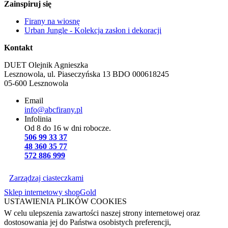
Zainspiruj się
Firany na wiosnę
Urban Jungle - Kolekcja zasłon i dekoracji
Kontakt
DUET Olejnik Agnieszka
Lesznowola, ul. Piaseczyńska 13 BDO 000618245
05-600
Lesznowola
Email
info@abcfirany.pl
Infolinia
Od 8 do 16 w dni robocze.
506 99 33 37
48 360 35 77
572 886 999
Zarządzaj ciasteczkami
Sklep internetowy shopGold
USTAWIENIA PLIKÓW COOKIES
W celu ulepszenia zawartości naszej strony internetowej oraz
dostosowania jej do Państwa osobistych preferencji,