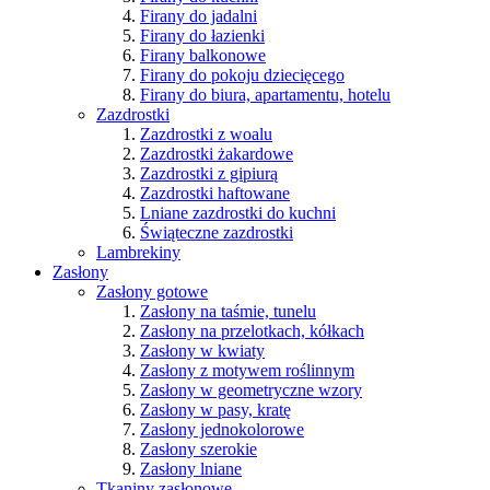
Firany do jadalni
Firany do łazienki
Firany balkonowe
Firany do pokoju dziecięcego
Firany do biura, apartamentu, hotelu
Zazdrostki
Zazdrostki z woalu
Zazdrostki żakardowe
Zazdrostki z gipiurą
Zazdrostki haftowane
Lniane zazdrostki do kuchni
Świąteczne zazdrostki
Lambrekiny
Zasłony
Zasłony gotowe
Zasłony na taśmie, tunelu
Zasłony na przelotkach, kółkach
Zasłony w kwiaty
Zasłony z motywem roślinnym
Zasłony w geometryczne wzory
Zasłony w pasy, kratę
Zasłony jednokolorowe
Zasłony szerokie
Zasłony lniane
Tkaniny zasłonowe